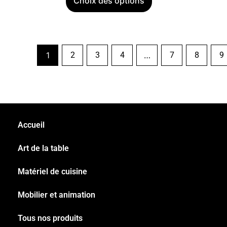
Choix des options
1
2
3
4
…
7
8
9
Accueil
Art de la table
Matériel de cuisine
Mobilier et animation
Tous nos produits