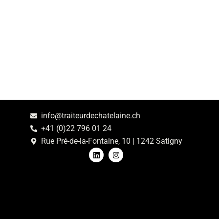
info@traiteurdechatelaine.ch
+41 (0)22 796 01 24
Rue Pré-de-la-Fontaine, 10 | 1242 Satigny
L
I
i
n
n
s
k
t
e
a
d
g
i
r
n
a
m