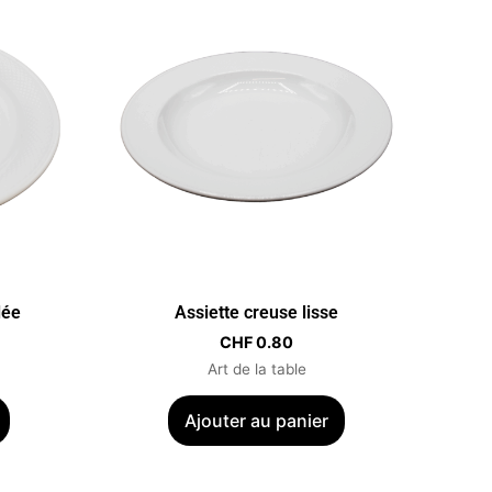
lée
Assiette creuse lisse
CHF
0.80
Art de la table
Ajouter au panier