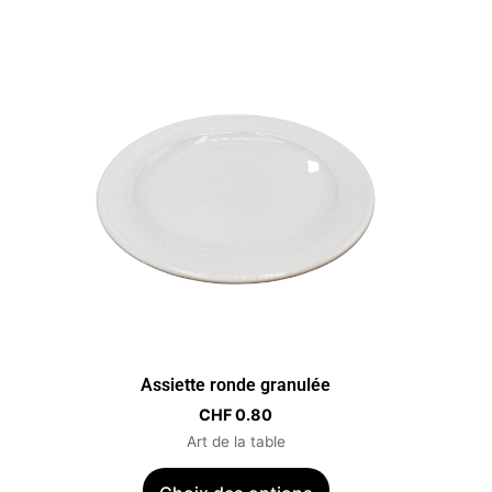
Ce
produit
a
plusieurs
variations.
Les
options
peuvent
être
choisies
sur
la
Assiette ronde granulée
page
CHF
0.80
du
Art de la table
produit