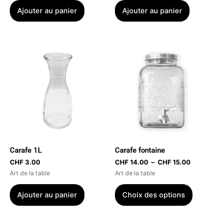
Ajouter au panier
Ajouter au panier
Plage
Ce
de
produit
prix :
CHF 14.0
a
à
plusieur
CHF 15.0
variatio
Les
options
peuvent
être
Carafe 1L
Carafe fontaine
choisies
CHF
3.00
CHF
14.00
–
CHF
15.00
sur
Art de la table
Art de la table
la
page
Ajouter au panier
Choix des options
du
produit