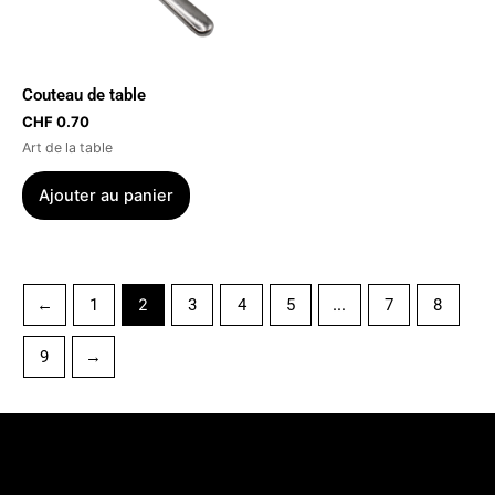
Couteau de table
CHF
0.70
Art de la table
Ajouter au panier
←
1
2
3
4
5
…
7
8
9
→
Menu