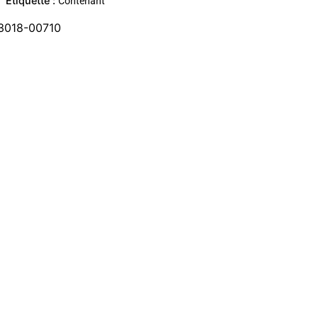
Étiquette :
Contenant
3018-00710