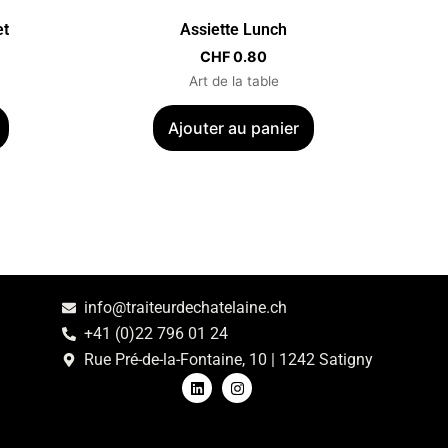
et
Assiette Lunch
CHF
0.80
Art de la table
Ajouter au panier
info@traiteurdechatelaine.ch
+41 (0)22 796 01 24
Rue Pré-de-la-Fontaine, 10 | 1242 Satigny
L
I
i
n
n
s
k
t
e
a