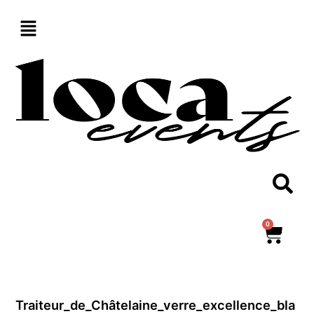
Aller
au
contenu
0
Panie
Traiteur_de_Châtelaine_verre_excellence_bla