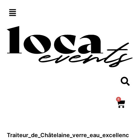
Aller
au
contenu
0
Panie
Traiteur_de_Châtelaine_verre_eau_excellenc