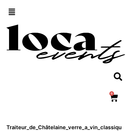
Aller
au
contenu
0
Panie
Traiteur_de_Châtelaine_verre_a_vin_classiqu