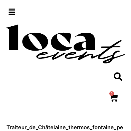
Aller
au
contenu
0
Panie
Traiteur_de_Châtelaine_thermos_fontaine_pe