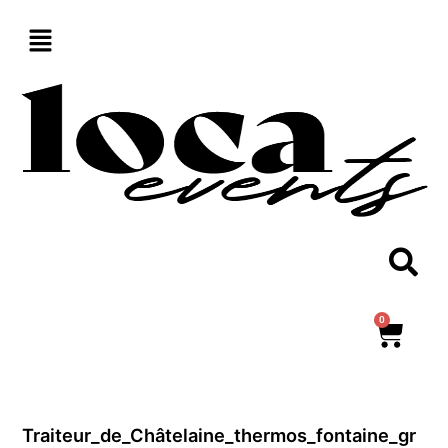
Aller
au
contenu
0
Panie
Traiteur_de_Châtelaine_thermos_fontaine_gr