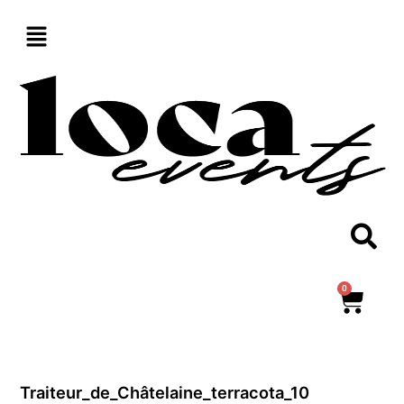
Aller
au
contenu
0
Panie
Traiteur_de_Châtelaine_terracota_10