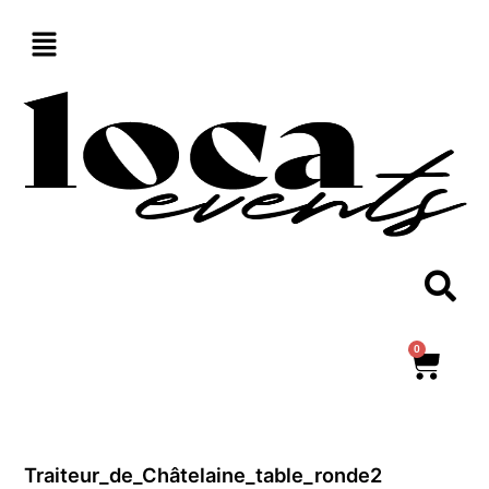
Aller
au
contenu
0
Panie
Traiteur_de_Châtelaine_table_ronde2