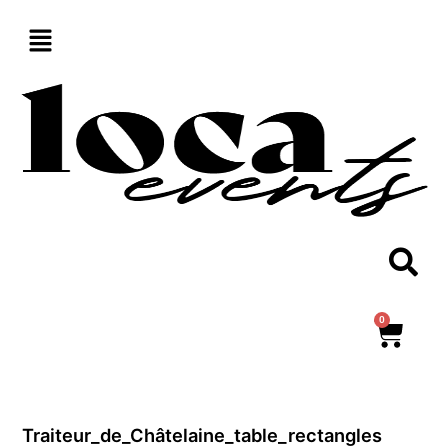
Aller
au
contenu
0
Panie
Traiteur_de_Châtelaine_table_rectangles