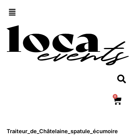
Aller
au
contenu
0
Panie
Traiteur_de_Châtelaine_spatule_écumoire