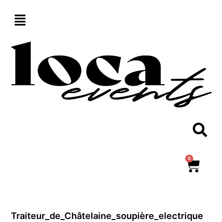
Aller
au
contenu
0
Panie
Traiteur_de_Châtelaine_soupière_electrique