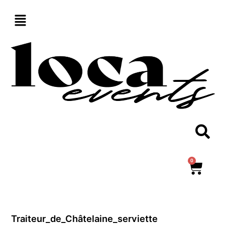
Aller
au
contenu
0
Panie
Traiteur_de_Châtelaine_serviette