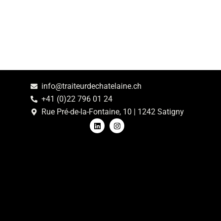
info@traiteurdechatelaine.ch
+41 (0)22 796 01 24
Rue Pré-de-la-Fontaine, 10 | 1242 Satigny
L
I
i
n
n
s
k
t
e
a
d
g
i
r
n
a
m