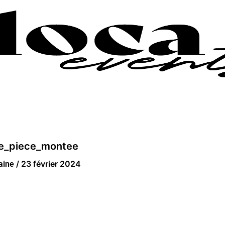
re_piece_montee
/
23 février 2024
laine