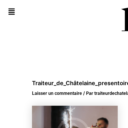
Aller
au
contenu
Traiteur_de_Châtelaine_presentoi
/ Par
Laisser un commentaire
traiteurdechate