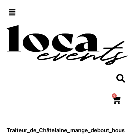
Aller
au
contenu
0
Panie
Traiteur_de_Châtelaine_mange_debout_hous