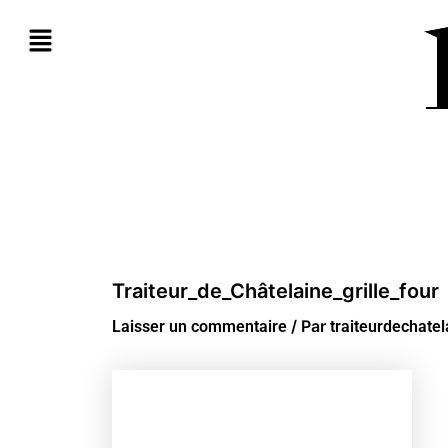
Aller
au
contenu
Traiteur_de_Châtelaine_grille_four
/ Par
Laisser un commentaire
traiteurdechate