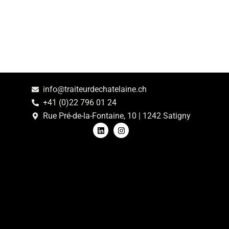
info@traiteurdechatelaine.ch
+41 (0)22 796 01 24
Rue Pré-de-la-Fontaine, 10 | 1242 Satigny
L
I
i
n
n
s
k
t
e
a
d
g
i
r
n
a
m