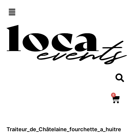
Aller
au
contenu
0
Panie
Traiteur_de_Châtelaine_fourchette_a_huitre