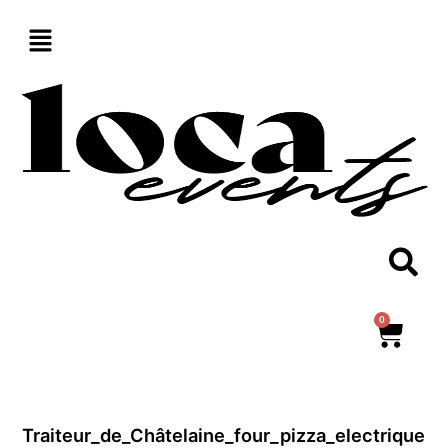
Aller
au
contenu
0
Panie
Traiteur_de_Châtelaine_four_pizza_electrique