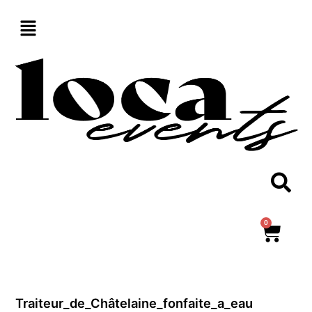
Aller
au
contenu
0
Panie
Traiteur_de_Châtelaine_fonfaite_a_eau