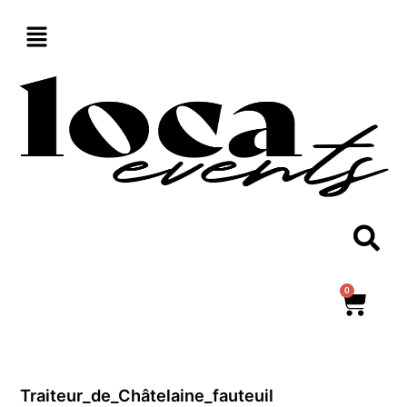
Aller
au
contenu
0
Panie
Traiteur_de_Châtelaine_fauteuil