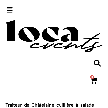
Aller
au
contenu
0
Panie
Traiteur_de_Châtelaine_cuillière_à_salade