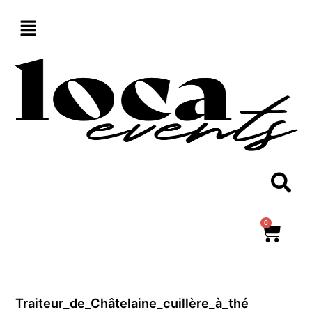
Aller
au
contenu
0
Panie
Traiteur_de_Châtelaine_cuillère_à_thé