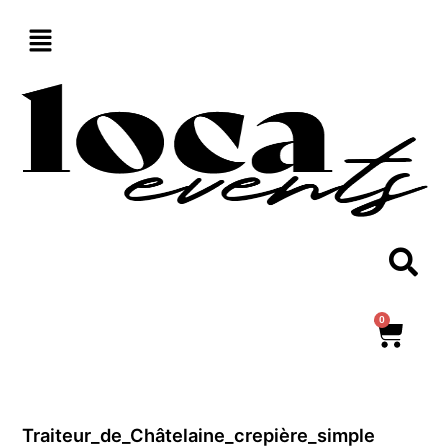
Aller
au
contenu
0
Panie
Traiteur_de_Châtelaine_crepière_simple