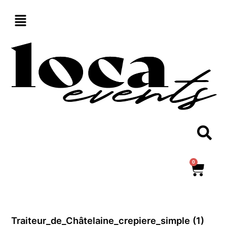
Aller
au
contenu
0
Panie
Traiteur_de_Châtelaine_crepiere_simple (1)