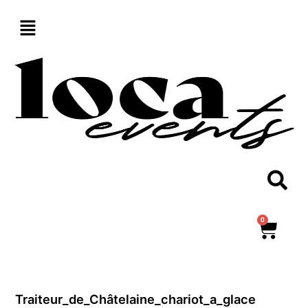
Aller
au
contenu
0
Panie
Traiteur_de_Châtelaine_chariot_a_glace