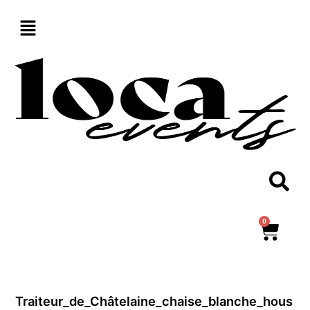
Aller
au
contenu
0
Panie
Traiteur_de_Châtelaine_chaise_blanche_hous