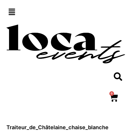
Aller
au
contenu
0
Panie
Traiteur_de_Châtelaine_chaise_blanche