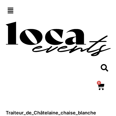
Aller
au
contenu
0
Panie
Traiteur_de_Châtelaine_chaise_blanche