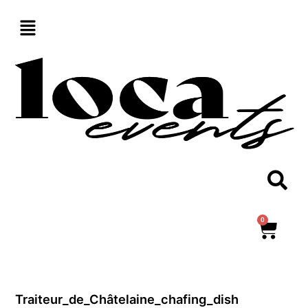
Aller
au
contenu
0
Panie
Traiteur_de_Châtelaine_chafing_dish