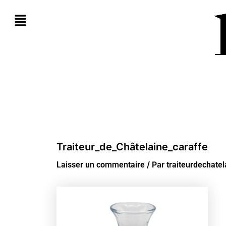
Aller
au
contenu
Traiteur_de_Châtelaine_caraffe
/ Par
Laisser un commentaire
traiteurdechate