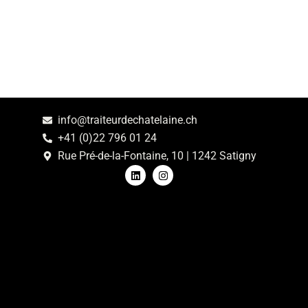
info@traiteurdechatelaine.ch
+41 (0)22 796 01 24
Rue Pré-de-la-Fontaine, 10 | 1242 Satigny
L
I
i
n
n
s
k
t
e
a
d
g
i
r
n
a
m