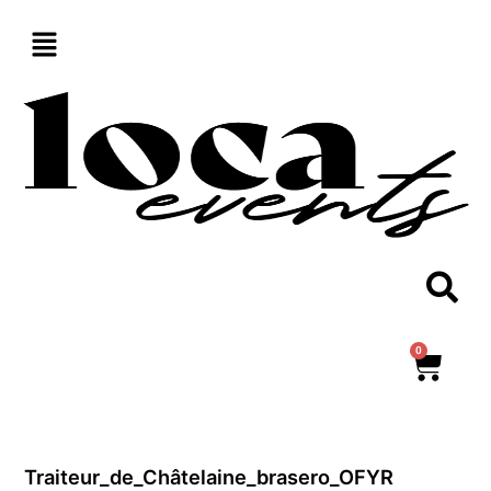
Aller
au
contenu
0
Panie
Traiteur_de_Châtelaine_brasero_OFYR