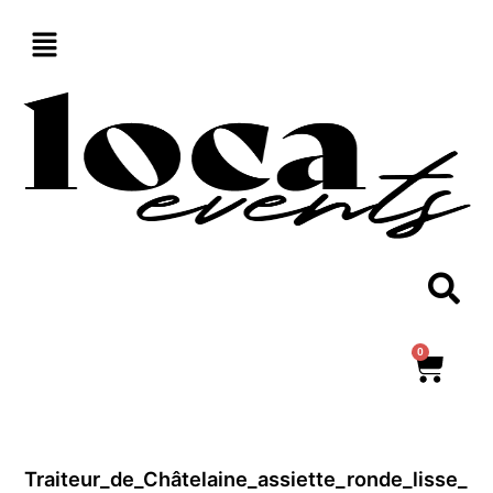
Aller
au
contenu
0
Panie
Traiteur_de_Châtelaine_assiette_ronde_lisse_