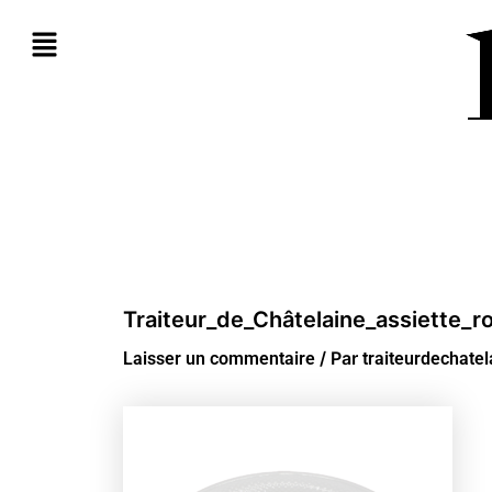
Aller
au
contenu
Traiteur_de_Châtelaine_assiette_
/ Par
Laisser un commentaire
traiteurdechate