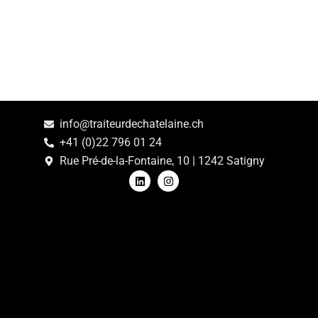
info@traiteurdechatelaine.ch
+41 (0)22 796 01 24
Rue Pré-de-la-Fontaine, 10 | 1242 Satigny
L
I
i
n
n
s
k
t
e
a
d
g
i
r
n
a
m