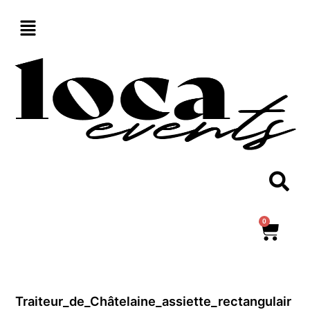
Aller
au
contenu
0
Panie
Traiteur_de_Châtelaine_assiette_rectangulair