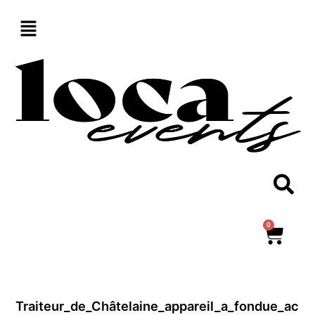
Aller
au
contenu
0
Panie
Traiteur_de_Châtelaine_appareil_a_fondue_ac