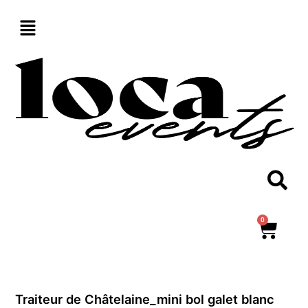
Aller
au
contenu
0
Panie
Traiteur de Châtelaine_mini bol galet blanc