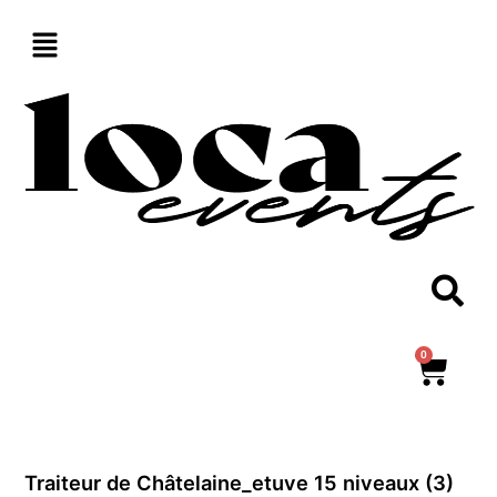
Aller
au
contenu
0
Panie
Traiteur de Châtelaine_etuve 15 niveaux (3)