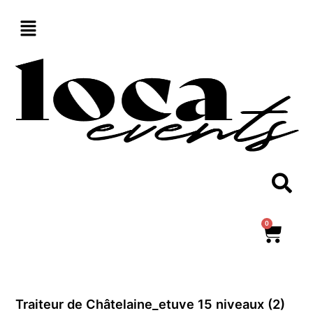
Aller
au
contenu
0
Panie
Traiteur de Châtelaine_etuve 15 niveaux (2)