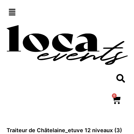
Aller
au
contenu
0
Panie
Traiteur de Châtelaine_etuve 12 niveaux (3)