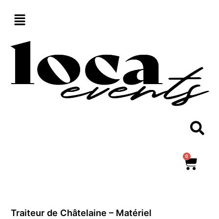
Aller
au
contenu
0
Panie
Traiteur de Châtelaine – Matériel