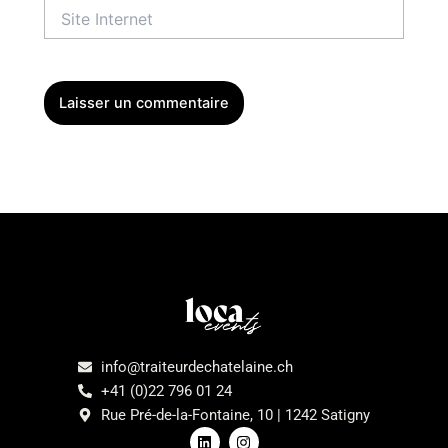
Site
Internet
Menu
info@traiteurdechatelaine.ch
+41 (0)22 796 01 24
Rue Pré-de-la-Fontaine, 10 | 1242 Satigny
L
I