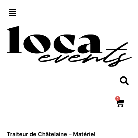
Aller
au
contenu
0
Panie
Traiteur de Châtelaine – Matériel