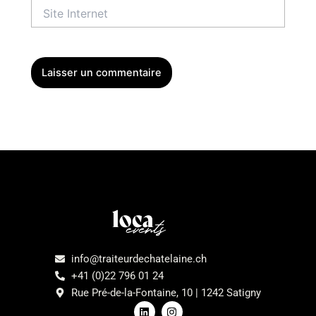
Site
Internet
Menu
info@traiteurdechatelaine.ch
+41 (0)22 796 01 24
Rue Pré-de-la-Fontaine, 10 | 1242 Satigny
L
I