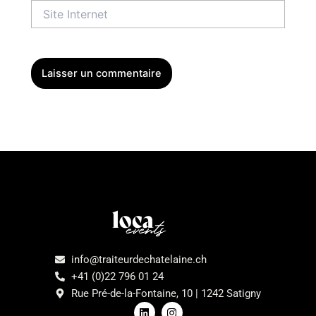
Site
Internet
Menu
info@traiteurdechatelaine.ch
+41 (0)22 796 01 24
Rue Pré-de-la-Fontaine, 10 | 1242 Satigny
L
I