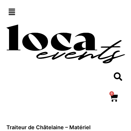
Aller
au
contenu
0
Panie
Traiteur de Châtelaine – Matériel