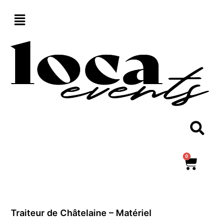
Aller
au
contenu
0
Panie
Traiteur de Châtelaine – Matériel