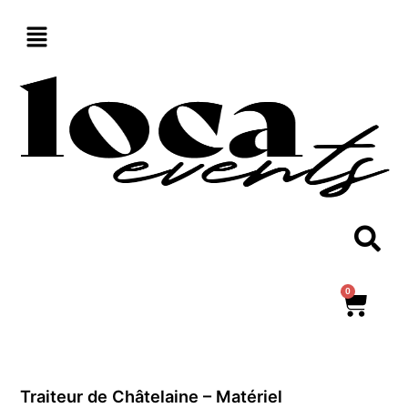
Aller
au
contenu
0
Panie
Traiteur de Châtelaine – Matériel