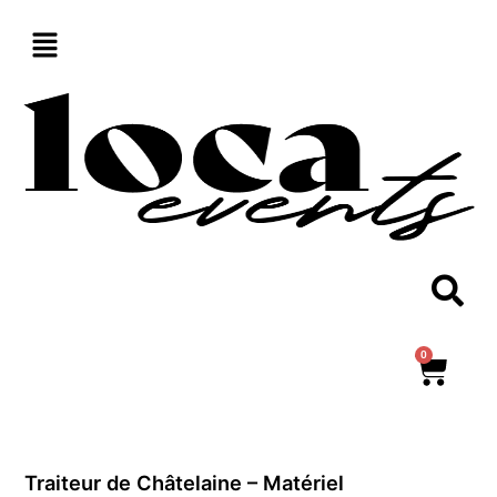
Aller
au
contenu
0
Panie
Traiteur de Châtelaine – Matériel