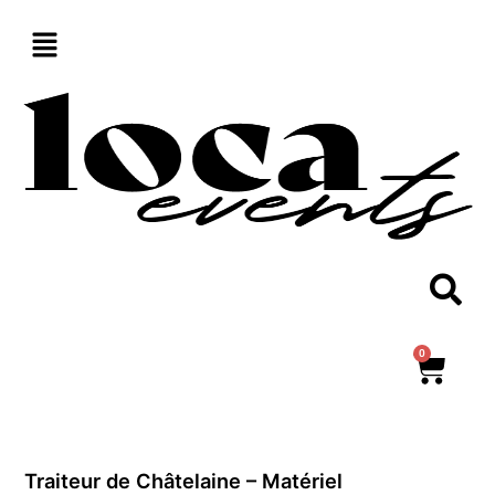
Aller
au
contenu
0
Panie
Traiteur de Châtelaine – Matériel