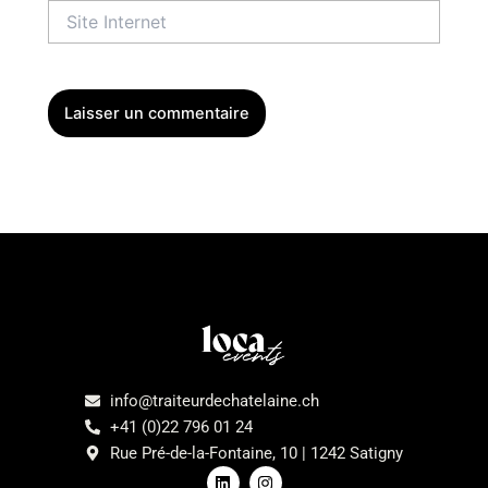
Site
Internet
Menu
info@traiteurdechatelaine.ch
+41 (0)22 796 01 24
Rue Pré-de-la-Fontaine, 10 | 1242 Satigny
L
I