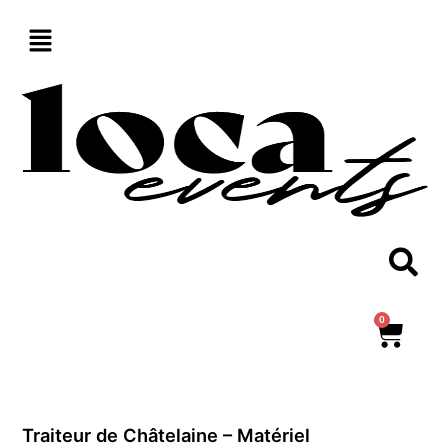
Aller
au
contenu
0
Panie
Traiteur de Châtelaine – Matériel